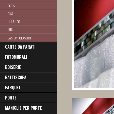
PARIS
ELSA
LILI & LEO
IRIS
CECILIA
BASTONI CLASSICI
ADA
CARTE DA PARATI
NINA
FOTOMURALI
NADIA
BOISERIE
CLARA
YASINE
BATTISCOPA
ZARA
PARQUET
NENNÉ
PORTE
KINNE
MANIGLIE PER PORTE
AZZURRA