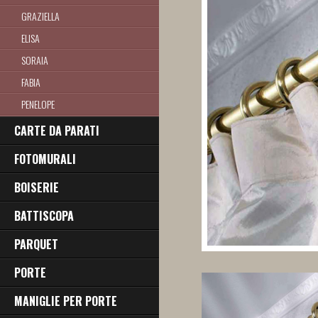
GRAZIELLA
ELISA
SORAIA
FABIA
PENELOPE
PAOLA
CARTE DA PARATI
CINZIA
FOTOMURALI
ELIANA
BOISERIE
VIVIANA
URSULA
BATTISCOPA
ORNELLA
PARQUET
CORNELIA
PORTE
ALBA
MANIGLIE PER PORTE
VIVIANA