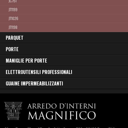
JC751
JT1199
JT1026
JT1198
JT1197
PARQUET
JX105
PORTE
JT1054
MANIGLIE PER PORTE
JC818
JX254
ELETTROUTENSILI PROFESSIONALI
JX139 80
GUAINE IMPERMEABILIZZANTI
JX139 30
JX139 20
JX139 100
JX139 60
JX107