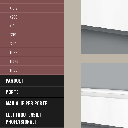
JX1018
JX200
JX181
JC161
JC751
JT1199
JT1026
JT1198
JT1197
PARQUET
JX105
PORTE
JT1054
MANIGLIE PER PORTE
JC818
JX254
ELETTROUTENSILI
PROFESSIONALI
JX139 80